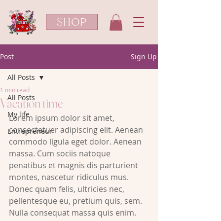
SHOP
Post
Sign Up
All Posts
1 min read
All Posts
Vacation time
My life
Lorem ipsum dolor sit amet, 
consectetuer adipiscing elit. Aenean 
Entrepreneur
commodo ligula eget dolor. Aenean 
massa. Cum sociis natoque 
penatibus et magnis dis parturient 
montes, nascetur ridiculus mus. 
Donec quam felis, ultricies nec, 
pellentesque eu, pretium quis, sem. 
Nulla consequat massa quis enim. 